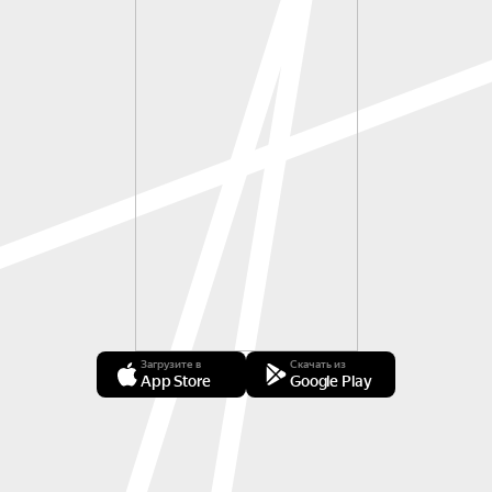
Загрузите в
Скачать из
App Store
Google Play