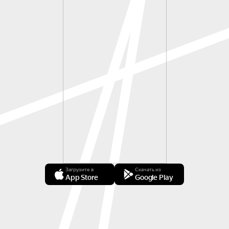
Загрузите в
Скачать из
App Store
Google Play