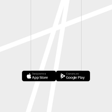
Загрузите в
Скачать из
App Store
Google Play