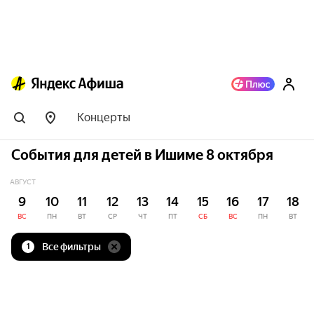
Концерты
События для детей в Ишиме 8 октября
АВГУСТ
9
10
11
12
13
14
15
16
17
18
ВС
ПН
ВТ
СР
ЧТ
ПТ
СБ
ВС
ПН
ВТ
Все фильтры
1