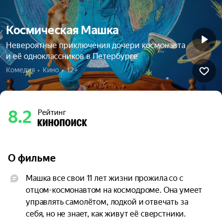
Космическая Машка
Невероятные приключения дочери космонавта
и её одноклассников в Петербурге
Комедия  •  Кино  •  12+
8.2
Рейтинг
О фильме
Машка все свои 11 лет жизни прожила со с 
отцом-космонавтом на космодроме. Она умеет 
управлять самолётом, лодкой и отвечать за 
себя, но не знает, как живут её сверстники. 