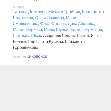
В ролях
Татьяна Догилева
,
Михаил Тройник
,
Константин
Плотников
,
Ольга Лапшина
,
Мария
Смольникова
,
Фрол Фролов
,
Дана Абызова
,
Мария Верхова
,
Миша Шульц
,
Кирилл Ермаков
,
Светлана Шпак
,
Азарелль Сенлис Ляфёй
,
Яна
Волчек
,
Елизавета Руфина
,
Елизавета
Горошникова
Кинопоиск
Источник