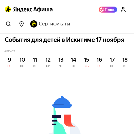
Сертификаты
События для детей в Искитиме 17 ноября
АВГУСТ
9
10
11
12
13
14
15
16
17
18
ВС
ПН
ВТ
СР
ЧТ
ПТ
СБ
ВС
ПН
ВТ