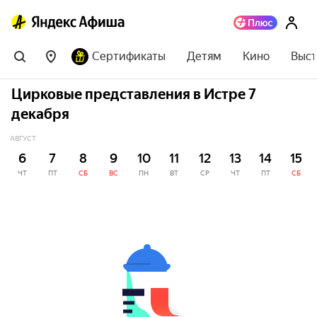
Сертификаты
Детям
Кино
Выст
Цирковые представления в Истре 7
декабря
АВГУСТ
6
7
8
9
10
11
12
13
14
15
ЧТ
ПТ
СБ
ВС
ПН
ВТ
СР
ЧТ
ПТ
СБ