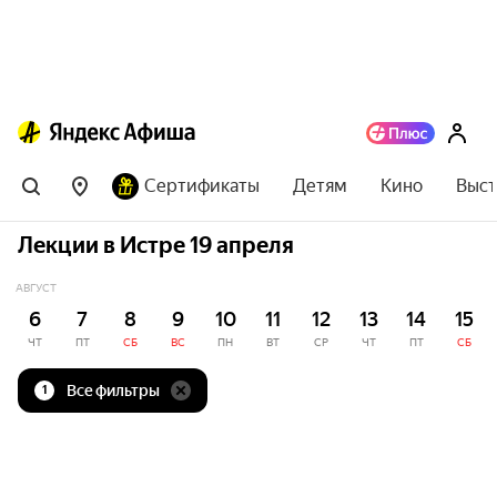
Сертификаты
Детям
Кино
Выст
Лекции в Истре 19 апреля
АВГУСТ
6
7
8
9
10
11
12
13
14
15
ЧТ
ПТ
СБ
ВС
ПН
ВТ
СР
ЧТ
ПТ
СБ
Все фильтры
1