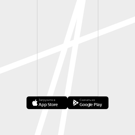
Загрузите в
Скачать из
App Store
Google Play