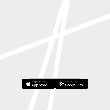
Загрузите в
Скачать из
App Store
Google Play