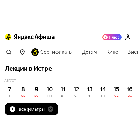
Сертификаты
Детям
Кино
Выст
Лекции в Истре
АВГУСТ
7
8
9
10
11
12
13
14
15
16
ПТ
СБ
ВС
ПН
ВТ
СР
ЧТ
ПТ
СБ
ВС
Все фильтры
1