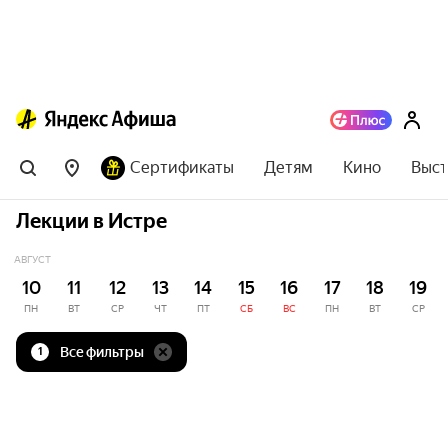
Сертификаты
Детям
Кино
Выст
Лекции в Истре
АВГУСТ
10
11
12
13
14
15
16
17
18
19
ПН
ВТ
СР
ЧТ
ПТ
СБ
ВС
ПН
ВТ
СР
Все фильтры
1