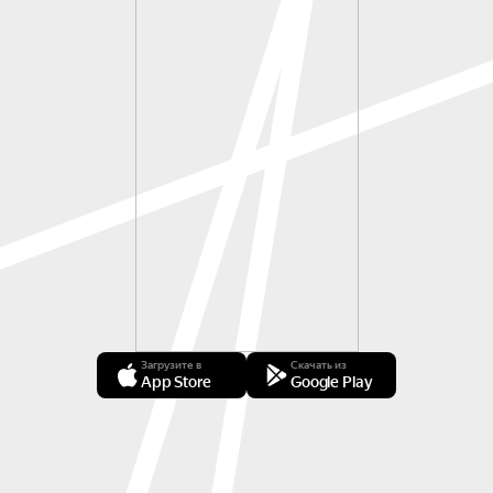
Загрузите в
Скачать из
App Store
Google Play