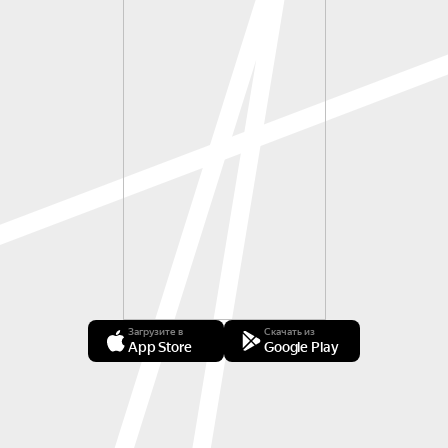
Загрузите в
Скачать из
App Store
Google Play