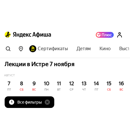
Сертификаты
Детям
Кино
Выст
Лекции в Истре 7 ноября
АВГУСТ
7
8
9
10
11
12
13
14
15
16
ПТ
СБ
ВС
ПН
ВТ
СР
ЧТ
ПТ
СБ
ВС
Все фильтры
1