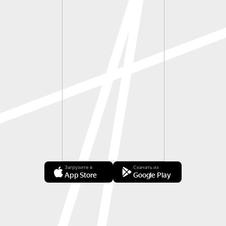
Загрузите в
Скачать из
App Store
Google Play