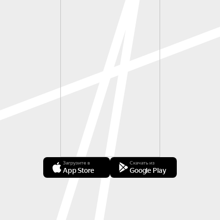
Загрузите в
Скачать из
App Store
Google Play