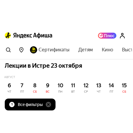
Сертификаты
Детям
Кино
Выст
Лекции в Истре 23 октября
АВГУСТ
6
7
8
9
10
11
12
13
14
15
ЧТ
ПТ
СБ
ВС
ПН
ВТ
СР
ЧТ
ПТ
СБ
Все фильтры
1