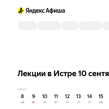
Лекции в Истре 10 сент
АВГУСТ
8
9
10
11
12
13
14
15
СБ
ВС
ПН
ВТ
СР
ЧТ
ПТ
СБ