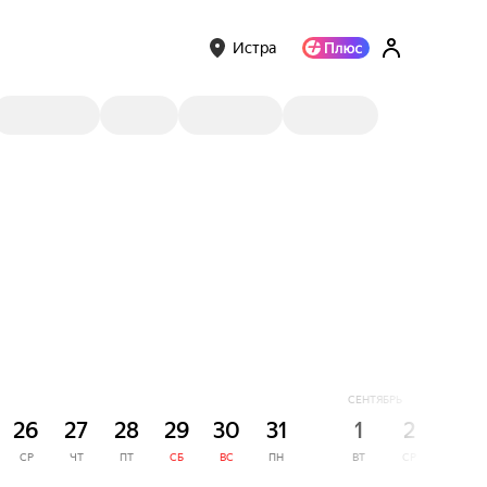
Истра
СЕНТЯБРЬ
26
27
28
29
30
31
1
2
3
СР
ЧТ
ПТ
СБ
ВС
ПН
ВТ
СР
ЧТ