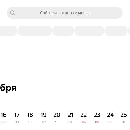
События, артисты и места
ября
16
17
18
19
20
21
22
23
24
25
ВС
ПН
ВТ
СР
ЧТ
ПТ
СБ
ВС
ПН
ВТ