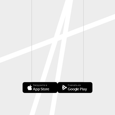
Загрузите в
Скачать из
App Store
Google Play