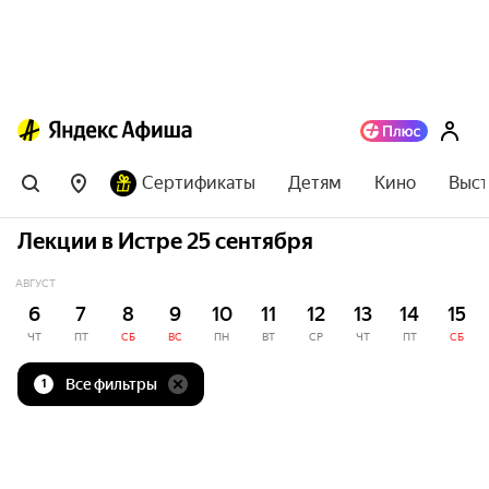
Сертификаты
Детям
Кино
Выст
Лекции в Истре 25 сентября
АВГУСТ
6
7
8
9
10
11
12
13
14
15
ЧТ
ПТ
СБ
ВС
ПН
ВТ
СР
ЧТ
ПТ
СБ
Все фильтры
1