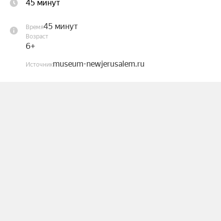
45 минут
предлагаем юным исследователям проникнуть в 
мир микрофауны с помощью микроскопа и 
45 минут
Время
познакомиться с его обитателями.

Возраст
6+
Эвглена зелёная, дафния, амёба — кто эти 
museum-newjerusalem.ru
Источник
«дамы»? Как выглядят, какие носят «наряды», 
откуда берутся и нужны ли они вообще? Ответы 
на эти вопросы ребята найдут в обыкновенной 
капле воды из пруда. А поможет разобраться в 
необычном зоопарке музейный педагог.

Ждём любознательных почемучек на занятии в 
«Экспонаруме».

Занятие проходит в творческой мастерской 
Детского центра.

Возраст: для юных исследователей старше 7 лет 