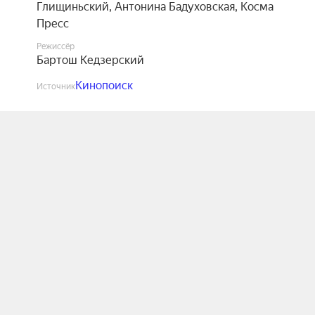
Глищиньский
,
Антонина Бадуховская
,
Косма
Пресс
Режиссёр
Бартош Кедзерский
Кинопоиск
Источник