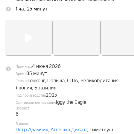
одноклассницу Ив, без ума влюблённую в 
1 час 25 минут
авиацию. Вдохновлённый её увлечением, он 
наконец обретает смелость взглянуть в глаза 
собственной мечте — и впервые в жизни 
расправить крылья.
4 июня 2026
Премьера
85 минут
Время
Гонконг, Польша, США, Великобритания,
Страна
Япония, Бразилия
2025
Год производства
Iggy the Eagle
Оригинальное название
Возраст
6+
В ролях
Пётр Адамчик
,
Агнешка Дигант
,
Тимотеуш