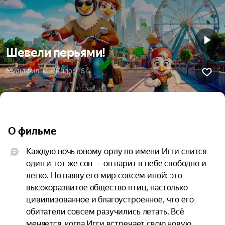
Шевели перьями!
Мультфильм  •  Кино  •  6+
О фильме
Каждую ночь юному орлу по имени Игги снится 
один и тот же сон — он парит в небе свободно и 
легко. Но наяву его мир совсем иной: это 
высокоразвитое общество птиц, настолько 
цивилизованное и благоустроенное, что его 
обитатели совсем разучились летать. Всё 
меняется, когда Игги встречает свою новую 