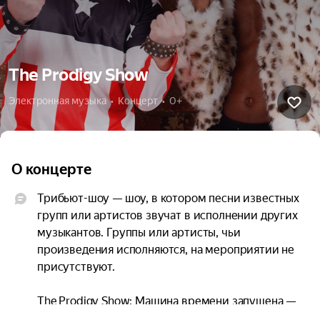
The Prodigy Show
Электронная музыка  •  Концерт  •  0+
О концерте
Трибьют-шоу — шоу, в котором песни известных 
групп или артистов звучат в исполнении других 
музыкантов. Группы или артисты, чьи 
произведения исполняются, на мероприятии не 
присутствуют.

The Prodigy Show: Машина времени запущена — 
Эпоха рейва возвращается!
