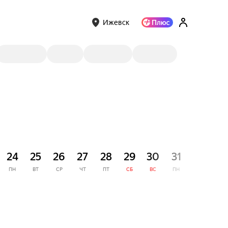
Ижевск
СЕНТЯ
24
25
26
27
28
29
30
31
1
ПН
ВТ
СР
ЧТ
ПТ
СБ
ВС
ПН
ВТ