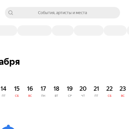
События, артисты и места
кабря
14
15
16
17
18
19
20
21
22
23
ПТ
СБ
ВС
ПН
ВТ
СР
ЧТ
ПТ
СБ
ВС