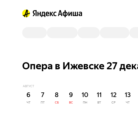
Опера в Ижевске 27 де
АВГУСТ
6
7
8
9
10
11
12
13
ЧТ
ПТ
СБ
ВС
ПН
ВТ
СР
ЧТ