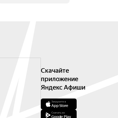
Скачайте
приложение
Яндекс Афиши
Загрузите в
App Store
Скачать из
Google Play