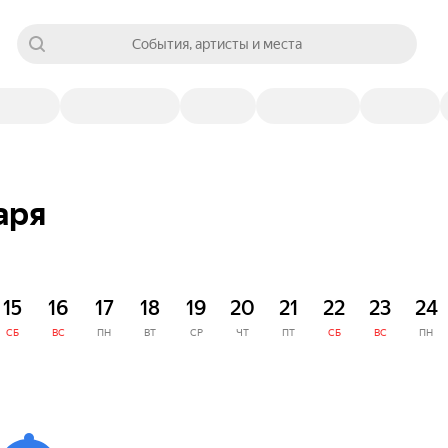
События, артисты и места
аря
15
16
17
18
19
20
21
22
23
24
СБ
ВС
ПН
ВТ
СР
ЧТ
ПТ
СБ
ВС
ПН