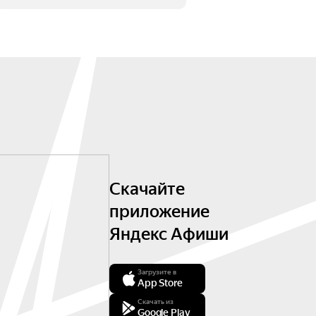
Скачайте
приложение
Яндекс Афиши
Загрузите в
App Store
Скачать из
Google Play