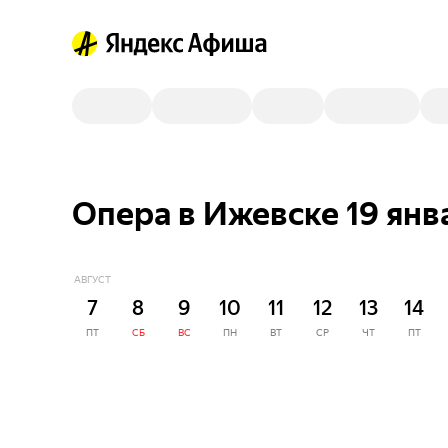
Опера в Ижевске 19 янв
АВГУСТ
7
8
9
10
11
12
13
14
ПТ
СБ
ВС
ПН
ВТ
СР
ЧТ
ПТ