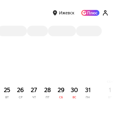
Ижевск
СЕНТЯБРЬ
25
26
27
28
29
30
31
1
2
ВТ
СР
ЧТ
ПТ
СБ
ВС
ПН
ВТ
СР