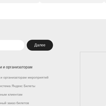
Далее
м и организаторам
и организаторам мероприятий
истема Яндекс Билеты
вным клиентам
ный заказ билетов