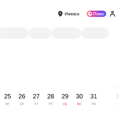
Ижевск
СЕНТЯБРЬ
25
26
27
28
29
30
31
1
2
ВТ
СР
ЧТ
ПТ
СБ
ВС
ПН
ВТ
СР