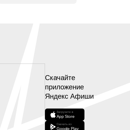
Скачайте
приложение
Яндекс Афиши
Загрузите в
App Store
Скачать из
Google Play