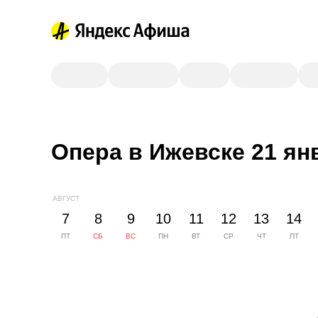
Опера в Ижевске 21 ян
АВГУСТ
7
8
9
10
11
12
13
14
ПТ
СБ
ВС
ПН
ВТ
СР
ЧТ
ПТ