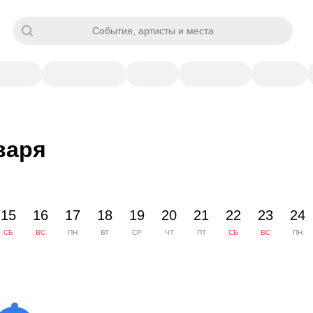
События, артисты и места
варя
15
16
17
18
19
20
21
22
23
24
СБ
ВС
ПН
ВТ
СР
ЧТ
ПТ
СБ
ВС
ПН