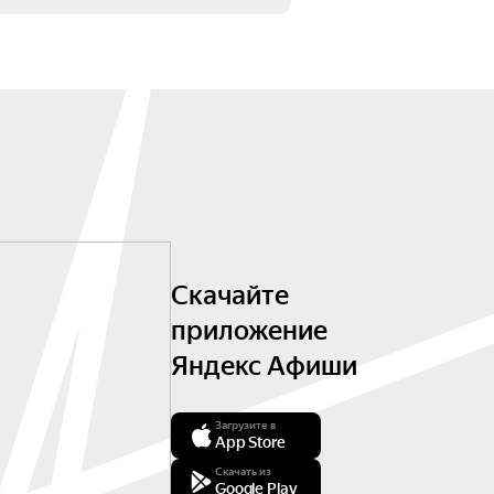
Скачайте
приложение
Яндекс Афиши
Загрузите в
App Store
Скачать из
Google Play