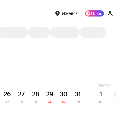
Ижевск
СЕНТЯБРЬ
26
27
28
29
30
31
1
2
3
СР
ЧТ
ПТ
СБ
ВС
ПН
ВТ
СР
ЧТ