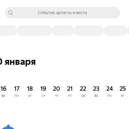
События, артисты и места
0 января
16
17
18
19
20
21
22
23
24
25
ВС
ПН
ВТ
СР
ЧТ
ПТ
СБ
ВС
ПН
ВТ