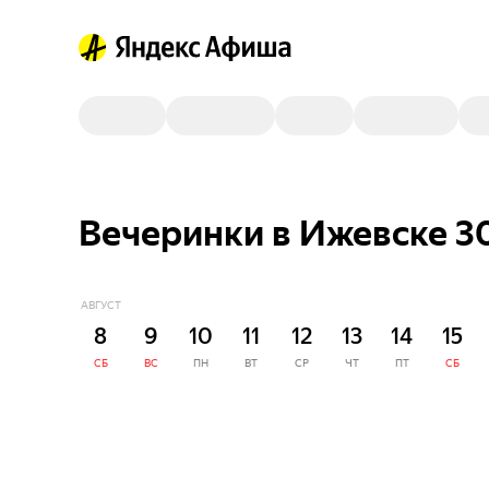
Вечеринки в Ижевске 3
АВГУСТ
8
9
10
11
12
13
14
15
СБ
ВС
ПН
ВТ
СР
ЧТ
ПТ
СБ