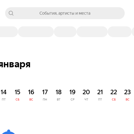
События, артисты и места
января
14
15
16
17
18
19
20
21
22
23
ПТ
СБ
ВС
ПН
ВТ
СР
ЧТ
ПТ
СБ
ВС