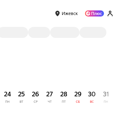
Ижевск
СЕНТЯ
24
25
26
27
28
29
30
31
1
ПН
ВТ
СР
ЧТ
ПТ
СБ
ВС
ПН
ВТ