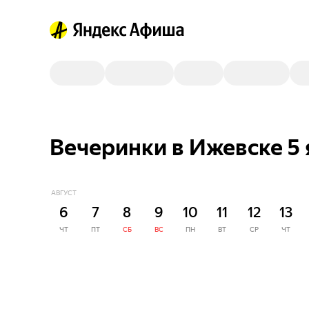
Вечеринки в Ижевске 5 
АВГУСТ
6
7
8
9
10
11
12
13
ЧТ
ПТ
СБ
ВС
ПН
ВТ
СР
ЧТ