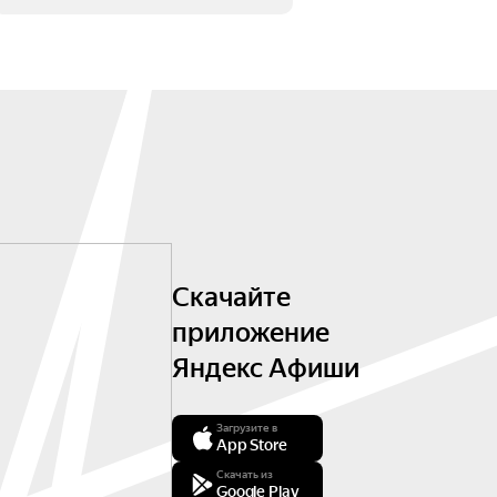
Скачайте
приложение
Яндекс Афиши
Загрузите в
App Store
Скачать из
Google Play