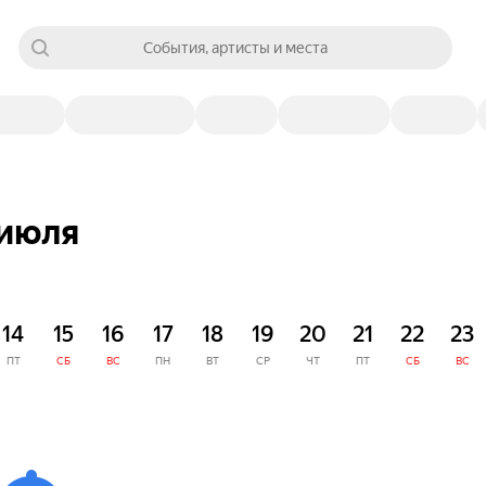
События, артисты и места
 июля
14
15
16
17
18
19
20
21
22
23
ПТ
СБ
ВС
ПН
ВТ
СР
ЧТ
ПТ
СБ
ВС