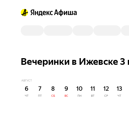
Вечеринки в Ижевске 3
АВГУСТ
6
7
8
9
10
11
12
13
ЧТ
ПТ
СБ
ВС
ПН
ВТ
СР
ЧТ