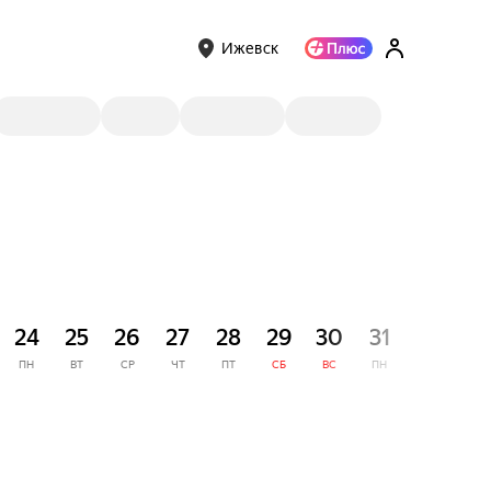
Ижевск
СЕНТЯ
24
25
26
27
28
29
30
31
1
ПН
ВТ
СР
ЧТ
ПТ
СБ
ВС
ПН
ВТ