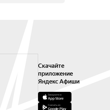
Скачайте
приложение
Яндекс Афиши
Загрузите в
App Store
Скачать из
Google Play