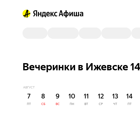
Вечеринки в Ижевске 1
АВГУСТ
7
8
9
10
11
12
13
14
ПТ
СБ
ВС
ПН
ВТ
СР
ЧТ
ПТ