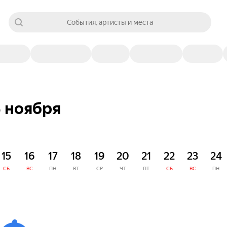
События, артисты и места
4 ноября
15
16
17
18
19
20
21
22
23
24
СБ
ВС
ПН
ВТ
СР
ЧТ
ПТ
СБ
ВС
ПН