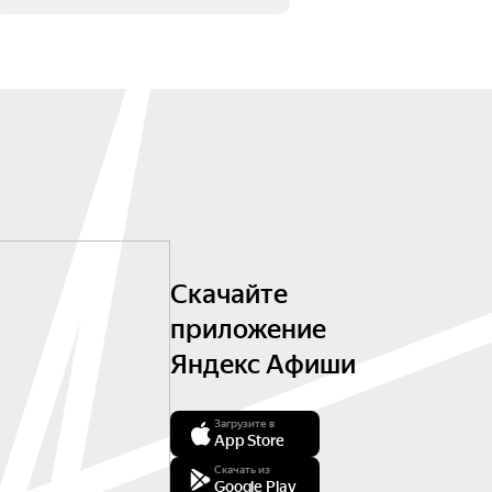
Скачайте
приложение
Яндекс Афиши
Загрузите в
App Store
Скачать из
Google Play