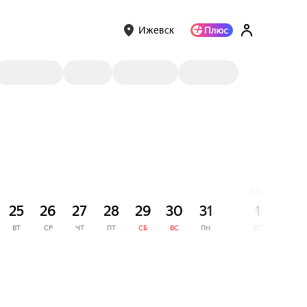
Ижевск
СЕНТЯБРЬ
25
26
27
28
29
30
31
1
2
ВТ
СР
ЧТ
ПТ
СБ
ВС
ПН
ВТ
СР