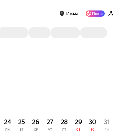
Ижма
СЕНТЯ
24
25
26
27
28
29
30
31
1
ПН
ВТ
СР
ЧТ
ПТ
СБ
ВС
ПН
ВТ