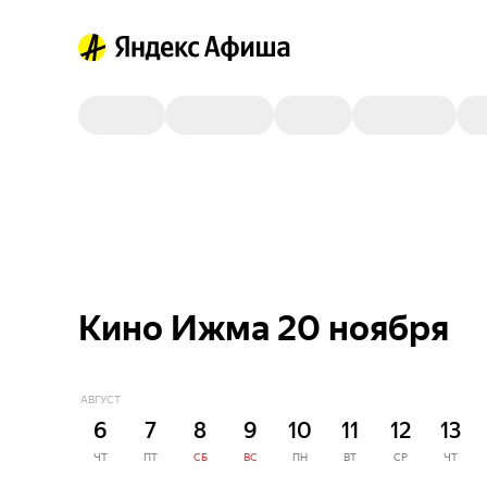
Кино Ижма 20 ноября
АВГУСТ
6
7
8
9
10
11
12
13
ЧТ
ПТ
СБ
ВС
ПН
ВТ
СР
ЧТ