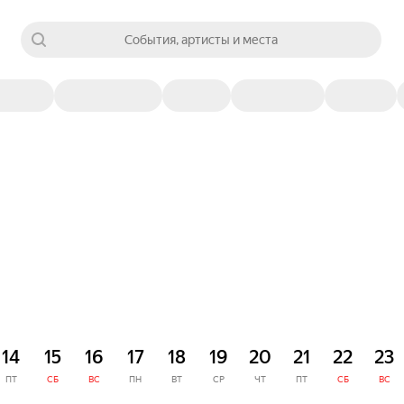
События, артисты и места
14
15
16
17
18
19
20
21
22
23
ПТ
СБ
ВС
ПН
ВТ
СР
ЧТ
ПТ
СБ
ВС