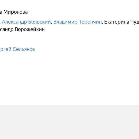
а Миронова
,
Александр Боярский
,
Владимир Торопчин
,
Екатерина Чу
сандр Ворожейкин
ргей Сельянов