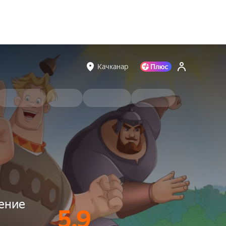
Качканар
ение
5.9