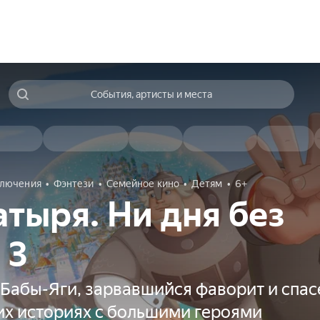
События, артисты и места
лючения
Фэнтези
Семейное кино
Детям
6+
атыря. Ни дня без
 3
Бабы-Яги, зарвавшийся фаворит и спас
их историях с большими героями