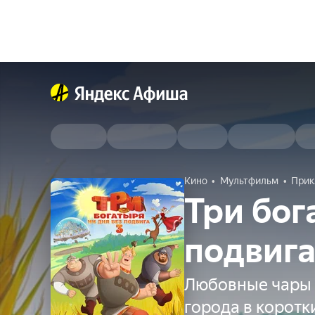
Кино
Мультфильм
Прик
Три бог
подвига
Любовные чары 
города в коротк