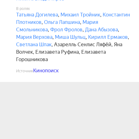
В ролях
Татьяна Догилева
,
Михаил Тройник
,
Константин
Плотников
,
Ольга Лапшина
,
Мария
Смольникова
,
Фрол Фролов
,
Дана Абызова
,
Мария Верхова
,
Миша Шульц
,
Кирилл Ермаков
,
Светлана Шпак
,
Азарелль Сенлис Ляфёй
,
Яна
Волчек
,
Елизавета Руфина
,
Елизавета
Горошникова
Кинопоиск
Источник