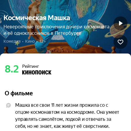
Космическая Машка
Невероятные приключения дочери космонавта
и её одноклассников в Петербурге
Комедия  •  Кино  •  12+
8.2
Рейтинг
О фильме
Машка все свои 11 лет жизни прожила со с 
отцом-космонавтом на космодроме. Она умеет 
управлять самолётом, лодкой и отвечать за 
себя, но не знает, как живут её сверстники. 