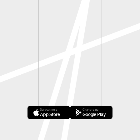
Загрузите в
Скачать из
App Store
Google Play