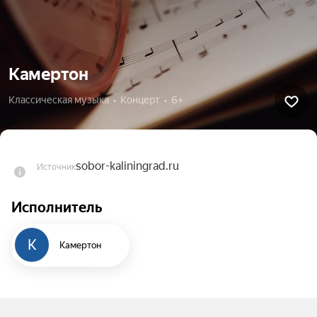
Камертон
Классическая музыка  •  Концерт  •  6+
sobor-kaliningrad.ru
Источник
Исполнитель
К
Камертон