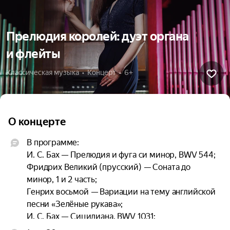
Прелюдия королей: дуэт органа
и флейты
Классическая музыка  •  Концерт  •  6+
О концерте
В программе:

И. С. Бах — Прелюдия и фуга си минор, BWV 544;

Фридрих Великий (прусский) — Соната до 
минор, 1 и 2 часть;

Генрих восьмой — Вариации на тему английской 
песни «Зелёные рукава»;

И. С. Бах — Сицилиана, BWV 1031;

Г. Ф. Гендель — Две части из Сонаты ля минор 