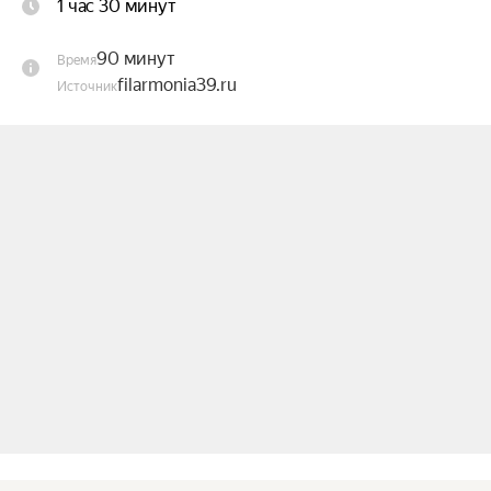
1 час 30 минут
для флейты с клавиром.

90 минут
Время
Исполнители:

filarmonia39.ru
Источник
Анна Юсупова (орган) — лауреат 
международных конкурсов;

Ирина Кулешова (флейта);

Ведущая — Н. Анисимова.

Ориентировочная продолжительность 
концерта: 1 час 30 минут.

В программе возможны изменения.