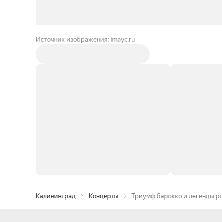
Источник изображения: imayc.ru
Калининград
Концерты
Триумф барокко и легенды р