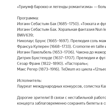
«Триумф барокко и легенды романтизма» — боль
Программа:

Иоганн Себастьян Бах (1685–1750). «Токката и фу
Иоганн Себастьян Бах. Хоральная фантазия Nun ko
BWV 639;

Николаус Брунс (1665–1697). Прелюдия соль маж
Франсуа Куперен (1668–1733). Cromorne en taille 
Иоганн Пахельбель (1653–1706). Чакона до мажор;
Дитрих Букстехуде (1637–1707). Прелюдия и фуга
Сезар Франк (1822–1890). «Пастораль»;

Макс Регер (1873–1916). Te Deum из цикла «12 пьес 
Исполнитель:

Лауреат международных конкурсов, солистка Ка
Дорогие зрители! В связи с нестабильной работ
концерта заблаговременно сохранять билеты в 