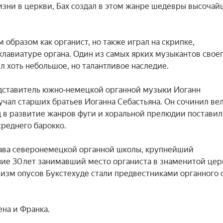
зни в церкви, Бах создал в этом жанре шедевры высочайш
образом как органист, но также играл на скрипке, 
лавиатуре органа. Один из самых ярких музыкантов своег
 хоть небольшое, но талантливое наследие.

дставитель южно‑немецкой органной музыки Иоганн 
чал старших братьев Иоганна Себастьяна. Он сочинил вел
 в развитие жанров фуги и хоральной прелюдии поставил 
еднего барокко.

лава северонемецкой органной школы, крупнейший 
ие 30 лет занимавший место органиста в знаменитой цер
изм опусов Букстехуде стали предвестниками органного с
а и Франка.
