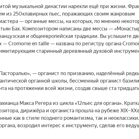
итой музыкальной династии нарекли ещё при жизни. Фран
ем из 250 клавирных пьес, поражающих своим жанровым 
астера — органные мессы, на которых, по мнению некотор
стьян Бах. Композитором написаны две мессы — «Монастыр
ранцузская и общеевропейская традиции. Вы услышите две
— Cromorne en taille — названа по регистру органа Cromorn
 имитирующим старинный деревянный духовой инструмен
Пасторалью», — органист по призванию, наделённый редки
антической органной школы, бессменный органист базили
та на протяжении всей жизни, создав свыше ста тридцати 
анца Макса Регера из цикла «12 пьес для органа». Кратка
итора, дирижёра и органиста прошла на рубеже XIX–XX в
нные как в стиле позднего романтизма, так и неоклассики.
ргана, возродил интерес к инструменту, сделав его веду