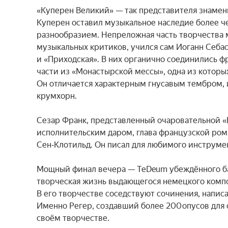
«Куперен Великий» — так представителя знамен
Куперен оставил музыкальное наследие более ч
разнообразием. Непреложная часть творчества м
музыкальных критиков, учился сам Иоганн Себа
и «Приходская». В них органично соединились ф
части из «Монастырской мессы», одна из которых 
Он отличается характерным гнусавым тембром,
крумхорн.

Сезар Франк, представленный очаровательной «
исполнительским даром, глава французской ром
Сен‑Клотильд. Он писал для любимого инструмен
Мощный финал вечера — Te Deum убеждённого бахи
творческая жизнь выдающегося немецкого композ
В его творчестве соседствуют сочинения, написа
Именно Регер, создавший более 200 опусов для о
своём творчестве.
