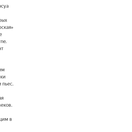
суа 
ых 
ская» 
 
e. 
т 
м 
ки 
пьес.

я 
еков. 
 
щим в 