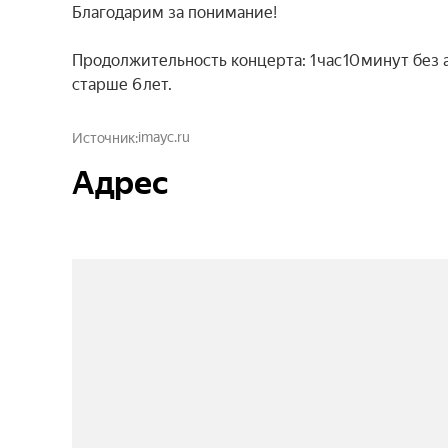
Благодарим за понимание!

Продолжительность концерта: 1 час 10 минут без
старше 6 лет.
imayc.ru
Источник
Адрес