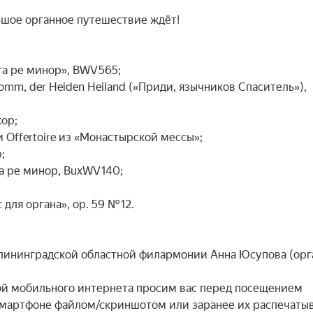
шое органное путешествие ждёт!

га ре минор», BWV 565;

mm, der Heiden Heiland («Приди, язычников Спаситель»), 
ор;

и Offertoire из «Монастырской мессы»;



 ре минор, BuxWV 140;

для органа», op. 59 № 12.

лининградской областной филармонии Анна Юсупова (орган
ой мобильного интернета просим вас перед посещением 
смартфоне файлом/скриншотом или заранее их распечатыва