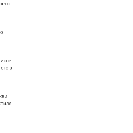
его 
о 
икое 
его в 
кви 
тиля 