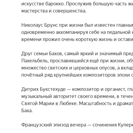
искусстве барокко. Прослужив большую часть жи
мастерства и совершенства.

Николаус Брунс при жизни был известен главным 
одновременно аккомпанируя себе на педальной к
времени прожил очень короткую жизнь и оставил
Друг семьи Бахов, самый яркий и значимый пре
Пахельбель, прославившийся ещё при жизни, обу
множество светских и церковных опусов, а вклад
почётный ряд крупнейших композиторов эпохи ср
Дитрих Букстехуде — композитор и органист, г
музыкальный авторитет своего времени, в течен
Святой Марии в Любеке. Масштабность и драмат
Баха.

Французский эпизод вечера — сочинения Куперен