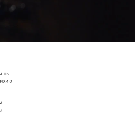
нны 
ихию 
 
. 
 