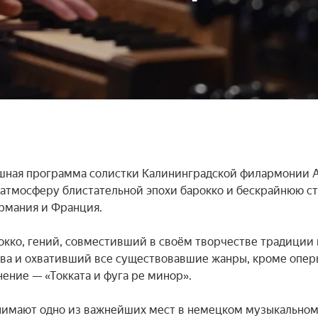
шная программа солистки Калининградской филармонии А
атмосферу блистательной эпохи барокко и бескрайнюю ст
рмания и Франция.

кко, гений, совместивший в своём творчестве традиции и
ва и охвативший все существовавшие жанры, кроме оперы
ение — «Токката и фуга ре минор».

анимают одно из важнейших мест в немецком музыкальном