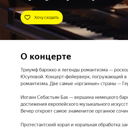
Хочу сходить
О концерте
Триумф барокко и легенды романтизма — роско
Юсуповой. Концерт‑фейерверк, погружающий в 
романтизма. Две самые «органные» страны — Ге
Иоганн Себастьян Бах — вершина немецкого баро
достижения европейского музыкального искусст
Вечер откроет самое знаменитое органное сочин
Протестантский хорал и хоральная обработка з