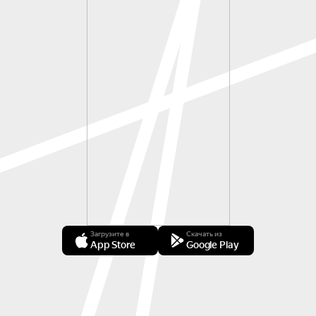
Загрузите в
Скачать из
App Store
Google Play