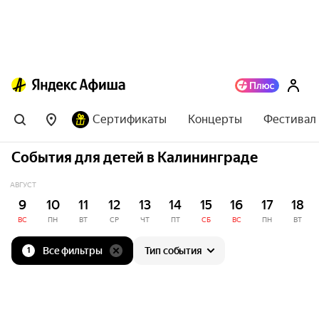
Сертификаты
Концерты
Фестивал
События для детей в Калининграде
АВГУСТ
9
10
11
12
13
14
15
16
17
18
ВС
ПН
ВТ
СР
ЧТ
ПТ
СБ
ВС
ПН
ВТ
Все фильтры
Тип события
1