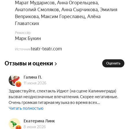
Поэтому давайте отправимся в это опасное и 
Марат Мударисов
,
Анна Огорельцева
,
увлекательное путешествие вместе и всё-таки 
Анатолий Смоляков
,
Анна Сырчикова
,
Эмилия
попробуем найти спасительную дверь, за 
Веприкова
,
Максим Гореславец
,
Алёна
которой, возможно, прячется добро», — говорит 
Главатских
режиссёр, автор пьесы Марк Букин.

Режиссёр
Марк Букин
В спектакле звучит авторская музыка 
композитора Андрея Платонова, а также 
teatr-teatr.com
Источник
следующие музыкальные композиции:

Отзывы и оценки
«Мы бедные овечки» из мультфильма «Пёс в 
Оценить
сапогах» (текст Михаила Либина, музыка Криса 
Кельми)

Галина П.
«Не должны умирать» из мультфильма 
11 июня 2026
«Русалочка» (текст Александра Галича, музыка 
Здравствуйте, спектакль Идиот (на сцене Калининграда)
вызвал неоднозначные впечатления. Скорее негативные.
Александра Локшина)

Очень громкая гитарная музыка во время всех…
Johnny Jewel «End Credits»

Читать полностью
Gesaffelstein «Pursuit»

Jóhann Jóhannsson «The Rocket Builder (Lo Pan!)»

Екатерина Линк
Гафт & Dakooka «Это не больно»

8 июня 2026