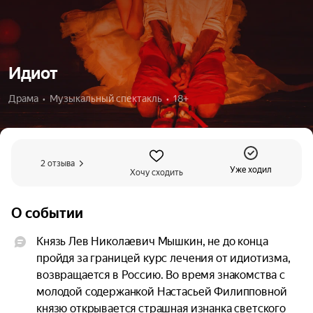
Идиот
Драма  •  Музыкальный спектакль  •  18+
2 отзыва
Уже ходил
Хочу сходить
О событии
Князь Лев Николаевич Мышкин, не до конца 
пройдя за границей курс лечения от идиотизма, 
возвращается в Россию. Во время знакомства с 
молодой содержанкой Настасьей Филипповной 
князю открывается страшная изнанка светского 