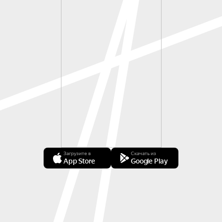
Загрузите в
Скачать из
App Store
Google Play