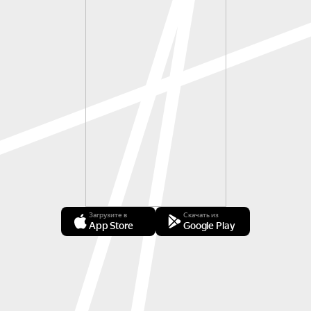
Загрузите в
Скачать из
App Store
Google Play