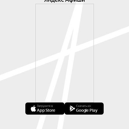
Загрузите в
Скачать из
App Store
Google Play