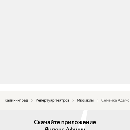
Спектакль идёт с антрактом.
Калининград
Репертуар театров
Мюзиклы
Семейка Адамс
Скачайте приложение
Яндекс Афиши