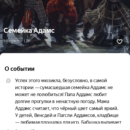
Семейка Адамс
Мюзикл  •  12+
О событии
Успех этого мюзикла, безусловно, в самой 
истории — сумасшедшая семейка Аддамс не 
может не полюбиться! Папа Аддамс любит 
долгие прогулки в ненастную погоду. Мама 
Аддамс считает, что чёрный цвет самый яркий. 
У детей, Венсдей и Пагсли Аддамсов, кладбище 
— любимая площадка для игр. Бабушка выпивает 
пару капель яда перед сном. Вы всё ещё 