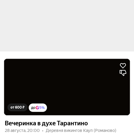
от 600 ₽
до
5%
Вечеринка в духе Тарантино
28 августа, 20:00
Деревня викингов Кауп (Романово)