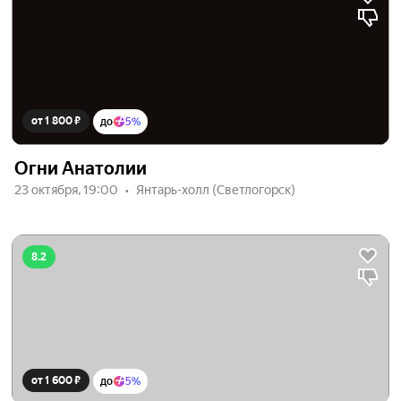
от 1 800 ₽
до
5%
Огни Анатолии
23 октября, 19:00
Янтарь-холл (Светлогорск)
8.2
от 1 600 ₽
до
5%