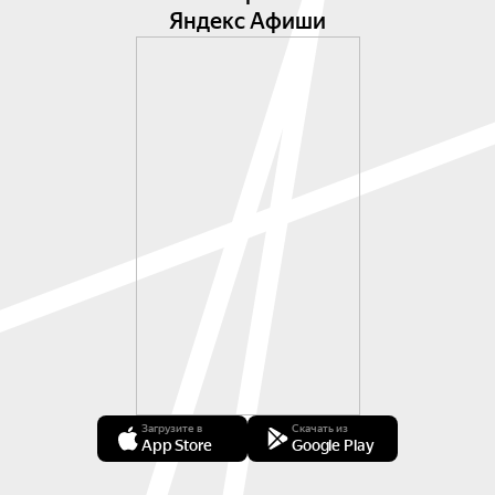
Яндекс Афиши
Загрузите в
Скачать из
App Store
Google Play