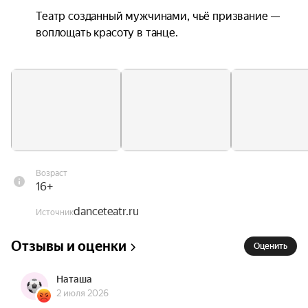
Театр созданный мужчинами, чьё призвание — 
воплощать красоту в танце.

Каждое выступление сочетает в себе 
качественную хореографию, живой вокал, 
мощную энергетику, уникальные спецэффекты: 
дождь, туман, снег, оставят от шоу 
незабываемые впечатления.
Возраст
16+
danceteatr.ru
Источник
Отзывы и оценки
Оценить
Наташа
2 июля 2026