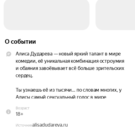
О событии
Алиса Дударева — новый яркий талант в мире 
комедии, её уникальная комбинация остроумия 
и обаяния завоёвывает всё больше зрительских 
сердец.

Ты узнаешь её из тысячи... по словам многих, у 
Алисы самый сексуальный голос в мире 
стендапа. Это придает её выступлениям особое 
Возраст
очарование и гипнотический эффект.

18+
alisadudareva.ru
В случае Алисы, лучше один раз услышать.
Источник