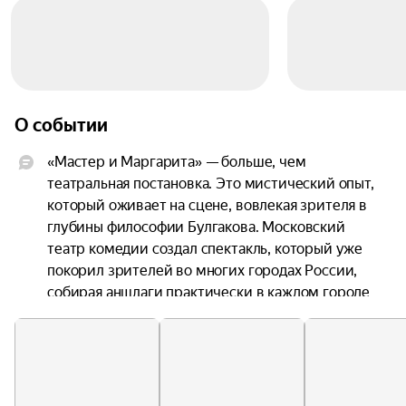
О событии
«Мастер и Маргарита» — больше, чем 
театральная постановка. Это мистический опыт, 
который оживает на сцене, вовлекая зрителя в 
глубины философии Булгакова. Московский 
театр комедии создал спектакль, который уже 
покорил зрителей во многих городах России, 
собирая аншлаги практически в каждом городе 
тура. Это постановка, где звёзды театра и кино 
воплощают любимых персонажей, а 
спецэффекты превращают спектакль в 
захватывающее зрелище. Одним из главных 
отличий постановки стали редкие сцены с 