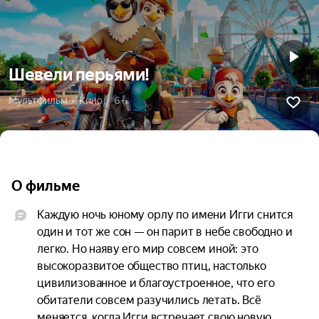
Шевели перьями!
Мультфильм  •  Кино  •  6+
О фильме
Каждую ночь юному орлу по имени Игги снится 
один и тот же сон — он парит в небе свободно и 
легко. Но наяву его мир совсем иной: это 
высокоразвитое общество птиц, настолько 
цивилизованное и благоустроенное, что его 
обитатели совсем разучились летать. Всё 
меняется, когда Игги встречает свою новую 