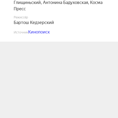
Глищиньский
,
Антонина Бадуховская
,
Косма
Пресс
Режиссёр
Бартош Кедзерский
Кинопоиск
Источник