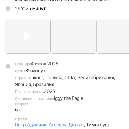
одноклассницу Ив, без ума влюблённую в 
1 час 25 минут
авиацию. Вдохновлённый её увлечением, он 
наконец обретает смелость взглянуть в глаза 
собственной мечте — и впервые в жизни 
расправить крылья.
4 июня 2026
Премьера
85 минут
Время
Гонконг, Польша, США, Великобритания,
Страна
Япония, Бразилия
2025
Год производства
Iggy the Eagle
Оригинальное название
Возраст
6+
В ролях
Пётр Адамчик
,
Агнешка Дигант
,
Тимотеуш