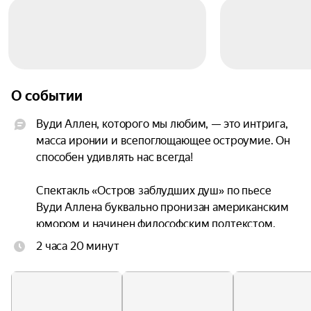
О событии
Вуди Аллен, которого мы любим, — это интрига, 
масса иронии и всепоглощающее остроумие. Он 
способен удивлять нас всегда!

Спектакль «Остров заблудших душ» по пьесе 
Вуди Аллена буквально пронизан американским 
юмором и начинен философским подтекстом.

2 часа 20 минут
В его основе — любовный треугольник. Ох, 
сколько пар разрушила эта роковая 
геометрическая фигура! Но в нашей истории 
треугольник неожиданно дополняется еще 