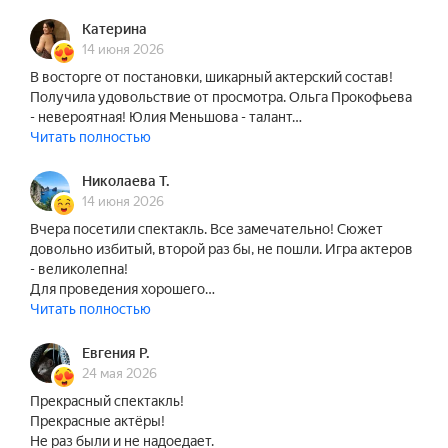
С одним антрактом.

Катерина
14 июня 2026
В состав исполнителей могут быть внесены 
В восторге от постановки, шикарный актерский состав!
Получила удовольствие от просмотра. Ольга Прокофьева
изменения без дополнительного уведомления.
- невероятная! Юлия Меньшова - талант…
Читать полностью
Николаева Т.
14 июня 2026
Вчера посетили спектакль. Все замечательно! Сюжет
довольно избитый, второй раз бы, не пошли. Игра актеров
- великолепна!
Для проведения хорошего…
Читать полностью
Евгения Р.
24 мая 2026
Прекрасный спектакль!
Прекрасные актёры!
Не раз были и не надоедает.