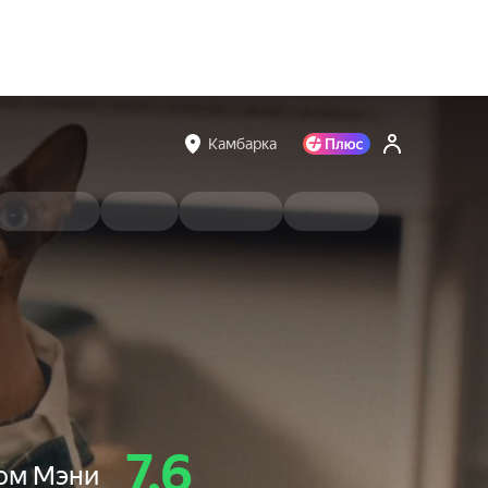
Камбарка
7.6
сом Мэни