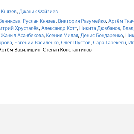
 Князев
,
Джаник Файзиев
Веникова
,
Руслан Князев
,
Виктория Разумейко
,
Артём Тка
итрий Хрусталёв
,
Александр Котт
,
Никита Дювбанов
,
Влад
,
Жаныл Асанбекова
,
Ксения Милая
,
Денис Бондаренко
,
Ник
орова
,
Евгений Василенко
,
Олег Шустов
,
Сара Тарекегн
,
Иг
Артём Василишин
,
Степан Константинов