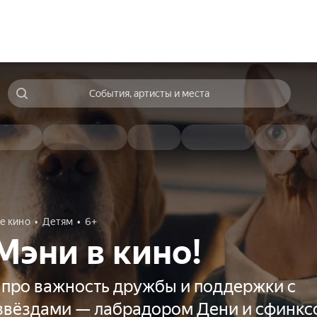
События, артисты и места
е кино
Детям
6+
Мэни в кино!
 про важность дружбы и поддержки с
звёздами — лабрадором Дени и сфинк