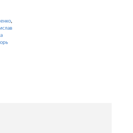
ченко
,
ислав
а
орь