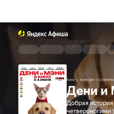
Кино
Комедия
Семейно
Дени и 
Добрая история
четвероногими 