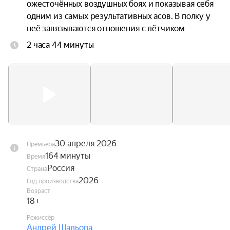
ожесточённых воздушных боях и показывая себя 
одним из самых результативных асов. В полку у 
неё завязываются отношения с лётчиком 
Алексеем Соломатиным. Её боевые победы, 
2 часа 44 минуты
потери и личные переживания не меняют 
твёрдый характер, который навсегда вписывает 
имя Лидии Литвяк в историю авиации.
30 апреля 2026
Премьера
164 минуты
Время
Россия
Страна
2026
Год производства
Возраст
18+
Режиссёр
Андрей Шальопа