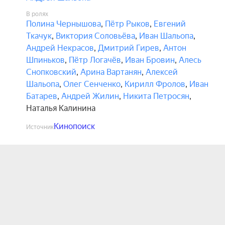
В ролях
Полина Чернышова
,
Пётр Рыков
,
Евгений
Ткачук
,
Виктория Соловьёва
,
Иван Шальопа
,
Андрей Некрасов
,
Дмитрий Гирев
,
Антон
Шпиньков
,
Пётр Логачёв
,
Иван Бровин
,
Алесь
Снопковский
,
Арина Вартанян
,
Алексей
Шальопа
,
Олег Сенченко
,
Кирилл Фролов
,
Иван
Батарев
,
Андрей Жилин
,
Никита Петросян
,
Наталья Калинина
Кинопоиск
Источник