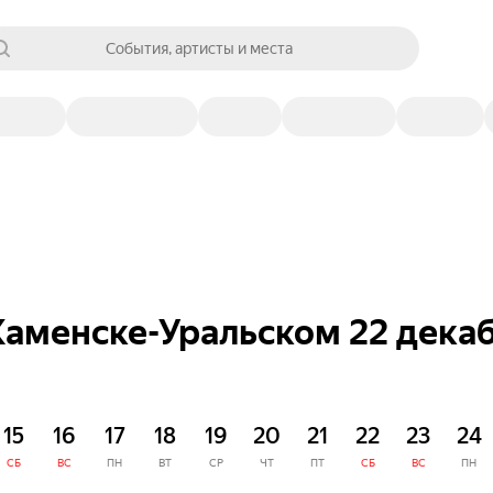
События, артисты и места
Каменске-Уральском 22 дека
15
16
17
18
19
20
21
22
23
24
СБ
ВС
ПН
ВТ
СР
ЧТ
ПТ
СБ
ВС
ПН