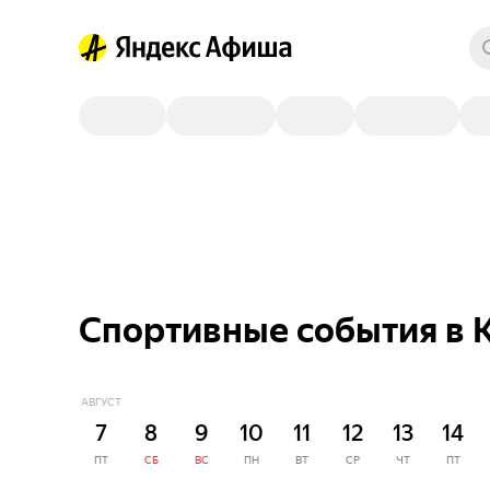
Спортивные события в 
АВГУСТ
7
8
9
10
11
12
13
14
ПТ
СБ
ВС
ПН
ВТ
СР
ЧТ
ПТ