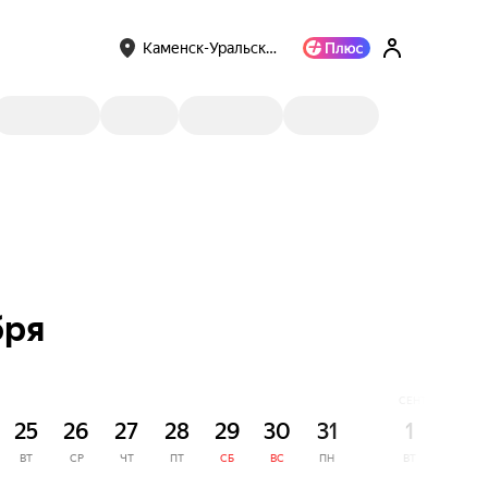
Каменск-Уральск…
бря
СЕНТЯБРЬ
25
26
27
28
29
30
31
1
2
ВТ
СР
ЧТ
ПТ
СБ
ВС
ПН
ВТ
СР