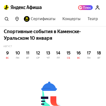
Сертификаты
Концерты
Театр
Спортивные события в Каменске-
Уральском 10 января
АВГУСТ
9
10
11
12
13
14
15
16
17
18
ВС
ПН
ВТ
СР
ЧТ
ПТ
СБ
ВС
ПН
ВТ