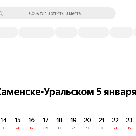
События, артисты и места
Каменске-Уральском 5 январ
14
15
16
17
18
19
20
21
22
23
ПТ
СБ
ВС
ПН
ВТ
СР
ЧТ
ПТ
СБ
ВС