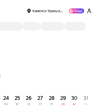
Каменск-Уральск…
я
СЕНТЯ
24
25
26
27
28
29
30
31
1
ПН
ВТ
СР
ЧТ
ПТ
СБ
ВС
ПН
ВТ