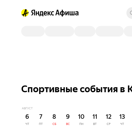
Спортивные события в 
АВГУСТ
6
7
8
9
10
11
12
13
ЧТ
ПТ
СБ
ВС
ПН
ВТ
СР
ЧТ