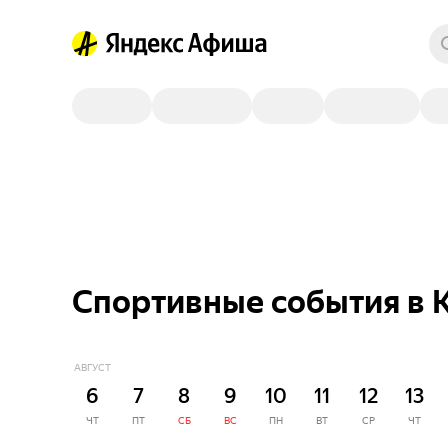
Спортивные события в 
АВГУСТ
6
7
8
9
10
11
12
13
ЧТ
ПТ
СБ
ВС
ПН
ВТ
СР
ЧТ