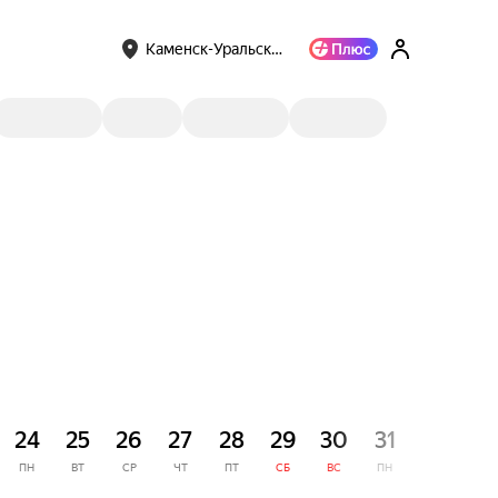
Каменск-Уральск…
СЕНТЯ
24
25
26
27
28
29
30
31
1
ПН
ВТ
СР
ЧТ
ПТ
СБ
ВС
ПН
ВТ