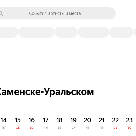
События, артисты и места
Каменске-Уральском
14
15
16
17
18
19
20
21
22
23
ПТ
СБ
ВС
ПН
ВТ
СР
ЧТ
ПТ
СБ
ВС