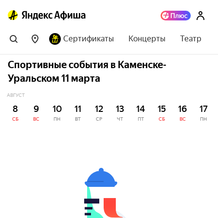
Сертификаты
Концерты
Театр
Спортивные события в Каменске-
Уральском 11 марта
АВГУСТ
8
9
10
11
12
13
14
15
16
17
СБ
ВС
ПН
ВТ
СР
ЧТ
ПТ
СБ
ВС
ПН