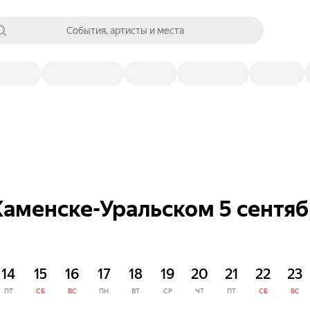
События, артисты и места
Каменске-Уральском 5 сентя
14
15
16
17
18
19
20
21
22
23
ПТ
СБ
ВС
ПН
ВТ
СР
ЧТ
ПТ
СБ
ВС