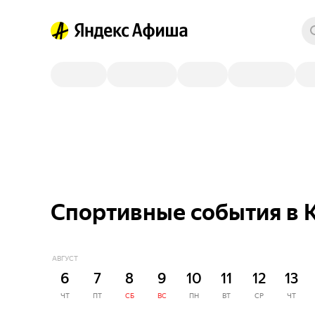
Спортивные события в 
АВГУСТ
6
7
8
9
10
11
12
13
ЧТ
ПТ
СБ
ВС
ПН
ВТ
СР
ЧТ