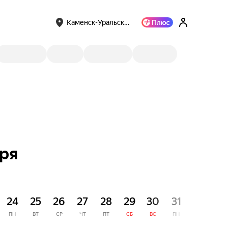
Каменск-Уральск…
бря
СЕНТЯ
24
25
26
27
28
29
30
31
1
ПН
ВТ
СР
ЧТ
ПТ
СБ
ВС
ПН
ВТ