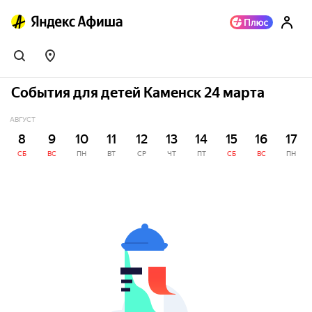
События для детей Каменск 24 марта
АВГУСТ
8
9
10
11
12
13
14
15
16
17
СБ
ВС
ПН
ВТ
СР
ЧТ
ПТ
СБ
ВС
ПН